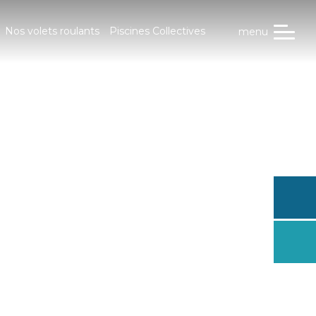
Nos volets roulants
Piscines Collectives
menu
Trouve
conces
Dema
un dev