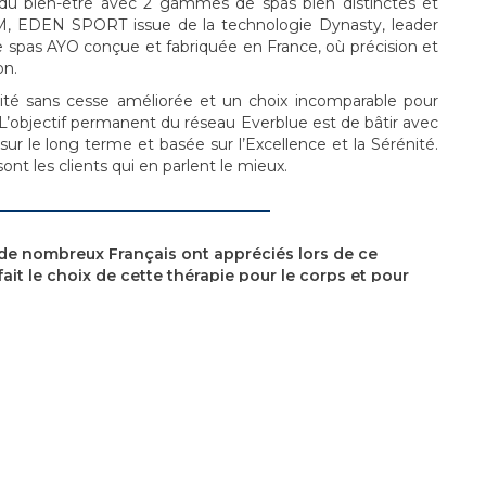
du bien-être avec 2 gammes de spas bien distinctes et
EDEN SPORT issue de la technologie Dynasty, leader
e spas AYO conçue et fabriquée en France, où précision et
on.
é sans cesse améliorée et un choix incomparable pour
 L’objectif permanent du réseau Everblue est de bâtir avec
sur le long terme et basée sur l’Excellence et la Sérénité.
ont les clients qui en parlent le mieux.
de nombreux Français ont appréciés lors de ce
 fait le choix de cette thérapie pour le corps et pour
ue ces fournisseurs de bien­être vont séduire beaucoup
nnent.