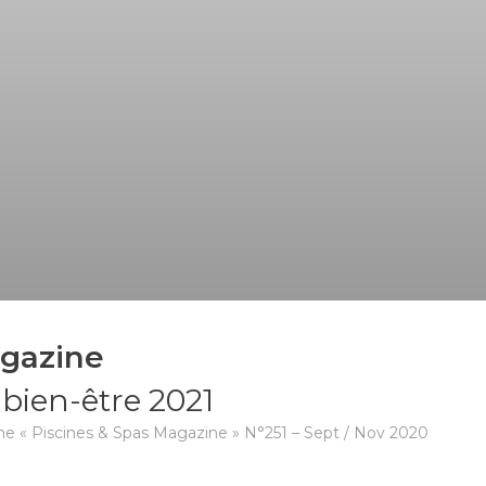
agazine
 bien-être 2021
zine « Piscines & Spas Magazine » N°251 – Sept / Nov 2020