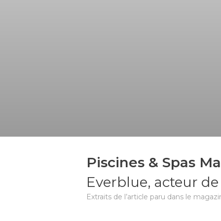
Piscines & Spas M
Everblue, acteur de
Extraits de l’article paru dans le maga