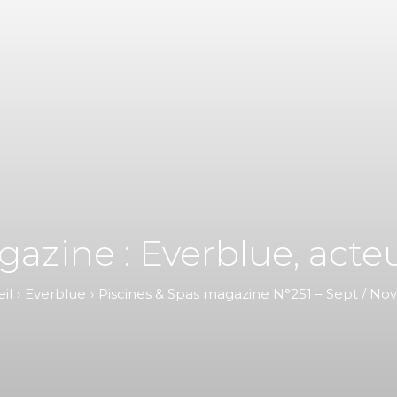
azine : Everblue, acte
il
Everblue
Piscines & Spas magazine N°251 – Sept / No