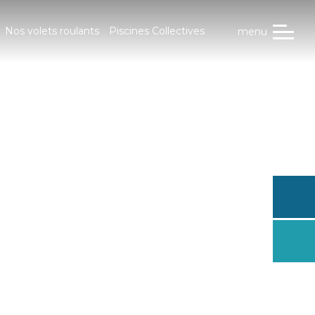
Nos volets roulants
Piscines Collectives
menu
Trouve
conces
Dema
un dev