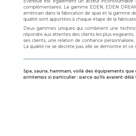
Everblue est également un acteur incontournable 
complémentaires. La gamme EDEN, EDEN DREAM, 
américain dans la fabrication de spas et la gamme d
qualité sont apportées à chaque étape de la fabricati
Deux gammes uniques qui combinent une technicit
répondre aux attentes des clients les plus exigeants.
ses clients, une relation de confiance personnalisée, 
La qualité ne se décrète pas, elle se démontre et ce s
Spa, sauna, hammam, voilà des équipements que 
printemps si particulier ; parce qu’ils avaient déjà
l’esprit. Repli sur soi, repli chez soi, nul doute q
plus d’acheteurs dans les mois et années qui vie