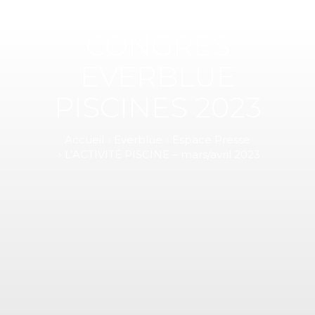
CONGRES
EVERBLUE
PISCINES 2023
Accueil
Everblue
Espace Presse
L’ACTIVITÉ PISCINE – mars/avril 2023