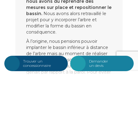
nous avons dû reprendre des
mesures sur place et repositionner le
bassin.
Nous avons alors retravaillé le
projet pour y incorporer l’arbre et
modifier la forme du bassin en
conséquence.
À l’origine, nous pensions pouvoir
implanter le bassin inférieur à distance
de l’arbre mais au moment de réaliser
les longrines et les sous-œuvres, nous
Trouver un
Demander
nous sommes rendu compte qu’il nous
concessionnaire
un devis
gênait par rapport à la paroi. Pour éviter
qu’en grandissant il force contre la
structure, nous avons préféré réaliser
un décroché en U dans la longueur du
bassin afin de lui laisser de la place. Ce
choix complique cependant l’entretien.
Conserver ce type de végétation au-
dessus d’un bassin nécessite un
entretien plus important. Le client a
préféré signer un contrat d’entretien à
l’année avec nous. Depuis, nous