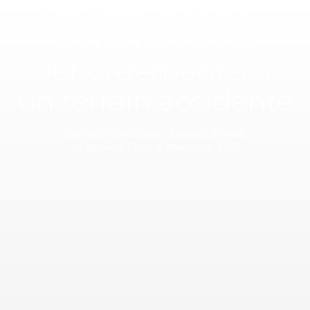
L’activité Piscine :
Deux bassins à
débordement sur
un terrain accidenté
Accueil
Everblue
Espace Presse
L’activité Piscine Mai-Aout 2021