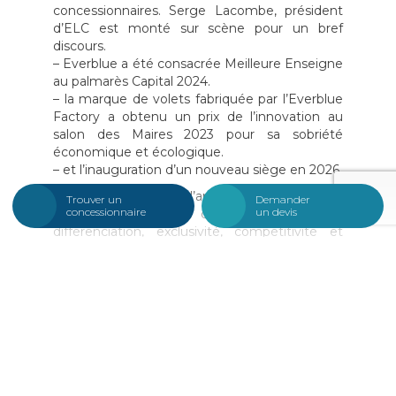
concessionnaires. Serge Lacombe, président
d’ELC est monté sur scène pour un bref
discours.
– Everblue a été consacrée Meilleure Enseigne
au palmarès Capital 2024.
– la marque de volets fabriquée par l’Everblue
Factory a obtenu un prix de l’innovation au
salon des Maires 2023 pour sa sobriété
économique et écologique.
– et l’inauguration d’un nouveau siège en 2026.
L’enquête produit de l’année, dont les critères
Trouver un
Demander
concessionnaire
un devis
avaient été modifiés cette année (fiabilité,
différenciation, exclusivité, compétitivité et
génération de marché) a récompensée
Valimport
par un prix d’excellence. La matinée
s’est achevée par le traditionnel Challenge
Photos Concessionnaires. Après la pause
déjeuner, les adhérents avaient rendez-vous
avec les partenaires du réseau qui participaient
à un grand Stand Contest sur le thème de l’art.
La journée s’est clôturée par un apéritif sur le
toit-terrasse de l’hôtel et un repas de gala,