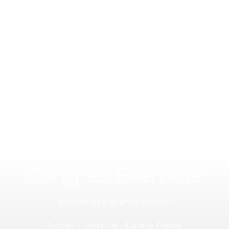
Congrès Everblue
Encore une grande édition
Accueil
Everblue
Espace Presse