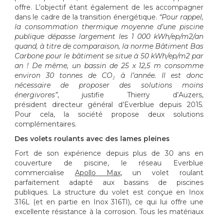
offre. L’objectif étant également de les accompagner
dans le cadre de la transition énergétique.
“Pour rappel,
la consommation thermique moyenne d’une piscine
publique dépasse largement les 1 000 kWh/ep/m
2
/an
quand, à titre de comparaison, la norme Bâtiment Bas
Carbone pour le bâtiment se situe à 50 kWh/ep/m
2
par
an ! De même, un bassin de 25 x 12,5 m consomme
environ 30 tonnes de CO₂ à l’année. Il est donc
nécessaire de proposer des solutions moins
énergivores”
, justifie Thierry d’Auzers,
président directeur général d’Everblue depuis 2015.
Pour cela, la société propose deux solutions
complémentaires.
Des volets roulants avec des lames pleines
Fort de son expérience depuis plus de 30 ans en
couverture de piscine, le réseau Everblue
commercialise
Apollo Max
, un volet roulant
parfaitement adapté aux bassins de piscines
publiques. La structure du volet est conçue en Inox
316L (et en partie en Inox 316TI), ce qui lui offre une
excellente résistance à la corrosion. Tous les matériaux