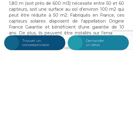
1,80 m (soit près de 600 m
3
) nécessite entre 50 et 60
capteurs, soit une surface au sol d’environ 100 m
2
qui
peut être réduite à 50 m
2
. Fabriqués en France, ces
capteurs solaires disposent de l’appellation Origine
France Garantie et bénéficient d’une garantie de 10
ans. De plus, ils peuvent être installés sur l’ensemble
du territoire français.
Trouver un
Demander
concessionnaire
un devis
La stratégie de commercialisation
Pour commercialiser ses deux solutions et renforcer sa
présence sur le secteur de la piscine publique, Everblue
va naturellement s’appuyer sur son réseau d’une
centaine de concessionnaires présents sur toute la
France.
“Nous pouvons également répondre en direct
car la société est davantage structurée, avec
notamment un bureau d’études fluide pour réaliser les
études thermiques. Par la suite, le suivi commercial
est effectué par le concessionnaire”
, décrit le PDG. De
plus, Everblue travaille avec un cabinet spécialisé pour
aider les porteurs de projets . obtenir des subventions :
fonds chaleur, fonds vert…
Les premières installations auront lieu lors du premier