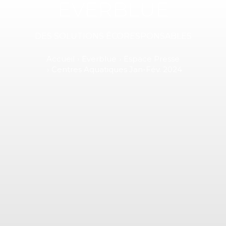
EVERBLUE
DES SOLUTIONS ÉCORESPONSABLES
Accueil
Everblue
Espace Presse
Centres Aquatiques Jan-Fév. 2024