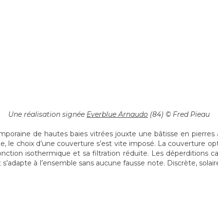
Une réalisation signée
Everblue Arnaudo
(84) © Fred Pieau
emporaine de hautes baies vitrées jouxte une bâtisse en pierres 
ine, le choix d’une couverture s’est vite imposé. La couverture opt
tion isothermique et sa filtration réduite. Les déperditions c
 s’adapte à l’ensemble sans aucune fausse note. Discrète, solaire,