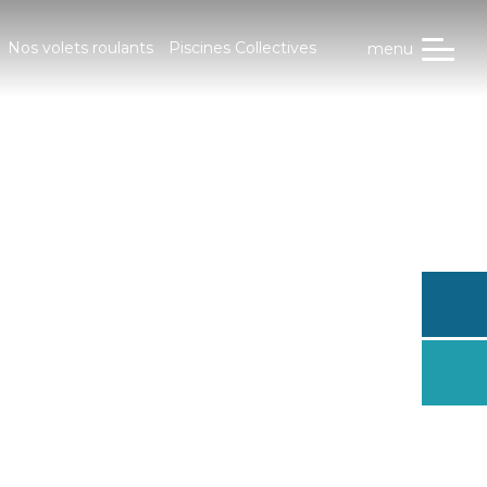
Nos volets roulants
Piscines Collectives
menu
Trouve
conces
Dema
un dev