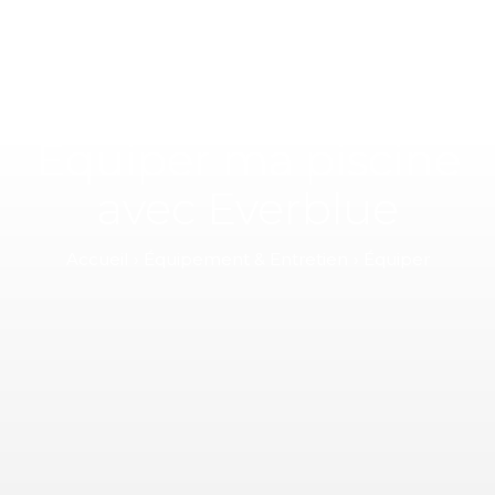
Équiper ma piscine
avec Everblue
Accueil
Équipement & Entretien
Équiper