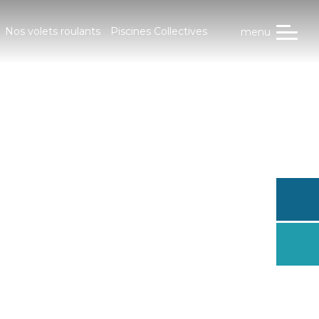
Nos volets roulants
Piscines Collectives
menu
Trouve
conces
Dema
un dev